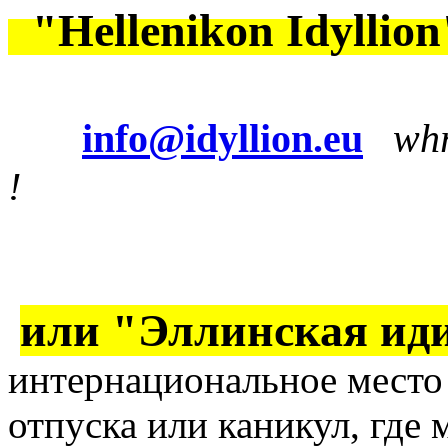
"Hellenikon
I
dyllion
info@idyllion.eu
whr
!
или "Эллинская иди
интернациональное место
отпуска или каникул, где 