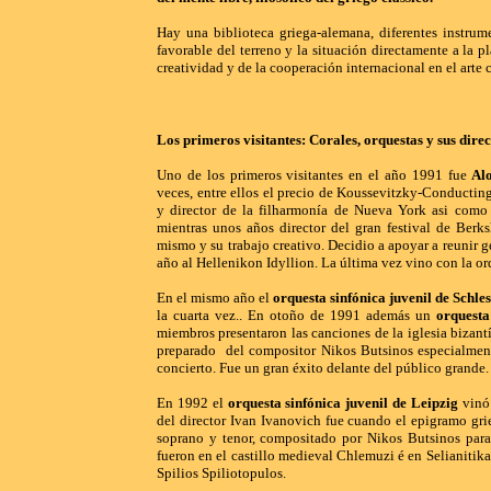
Hay una biblioteca griega-alemana, diferentes instrume
favorable del terreno y la situación directamente a la p
creatividad y de la cooperación internacional en el arte c
Los primeros visitantes: Corales, orquestas y sus dire
Uno de los primeros visitantes en el año 1991 fue
Al
veces, entre ellos el precio de Koussevitzky-Conductin
y director de la filharmonía de Nueva York asi como
mientras unos años director del gran festival de Ber
mismo y su trabajo creativo. Decidio a apoyar a reunir ge
año al Hellenikon Idyllion. La última vez vino con la or
En el mismo año el
orquesta sinfónica juvenil de Schle
la cuarta vez.. En otoño de 1991 además un
orquesta
miembros presentaron las canciones de la iglesia bizant
preparado del compositor Nikos Butsinos especialmente
concierto. Fue un gran éxito delante del público grande.
En 1992 el
orquesta sinfónica juvenil de Leipzig
vinó 
del director Ivan Ivanovich fue cuando el epigramo grieg
soprano y tenor, compositado por Nikos Butsinos para 
fueron en el castillo medieval Chlemuzi é en Selianitika
Spilios Spiliotopulos.