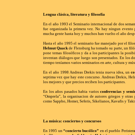
Lengua clásica, literatura y filosofía
En el año 1993 el Seminario internacional de dos seman
fue organizada la primera vez. No hay ningun evento 
mucha gente hasta hoy y muchos han vuelto el año despue
Hasta el año 1995 el seminario fue manejado por el fil
Helmut Quack
de Flensburg ha tomado su parte, un filó
pone temas filosóficos y da a los participantes la posibi
inventan diálogos que luego son presentados. En los do
tiempo teníamos varios seminarios en arte, cultura y mús
En el año 1998 Andreas Drekis tenia nueva idea, un
co
septima vez que hay este concurso. Andreas Drekis, Hel
los mejores y que precios reciben los participantes.
En los años pasados habia varios
conferencias y semi
“Omprela”, la organisacion de autores griegos y otras p
como Sappho, Homer, Seferis, Sikelianos, Kavafis y Taki
La música: conciertos y concursos
En 1995 un
“concierto bucólico”
en el pueblo Perister