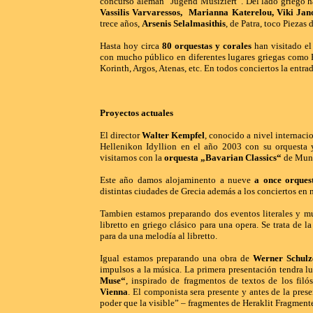
concurso aleman “Jugend Musiziert”. Del lado griego h
Vassilis Varvaressos, Marianna Katerelou, Viki Jan
trece años,
Arsenis Selalmasithis
, de Patra, toco Piezas
Hasta hoy circa
80 orquestas y corales
han visitado el
con mucho público en diferentes lugares griegas como 
Korinth, Argos, Atenas, etc. En todos conciertos la entrad
Proyectos actuales
El director
Walter Kempfel
, conocido a nivel internaci
Hellenikon Idyllion en el año 2003 con su orquesta 
visitarnos con la
orquesta „Bavarian Classics“
de Munic
Este año damos alojaminento a nueve
a once orques
distintas ciudades de Grecia además a los conciertos en n
Tambien estamos preparando dos eventos literales y m
libretto en griego clásico para una opera. Se trata de 
para da una melodía al libretto.
Igual estamos preparando una obra de
Werner Schulz
impulsos
a la música. La primera presentación tendra l
Muse“
, inspirado de fragmentos de textos de los fil
Vienna
. El componista sera presente y antes de la pre
poder que la visible”
– fragmentes de Heraklit Fragment