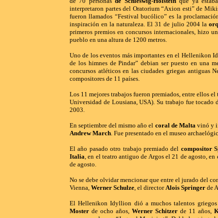
de 70 personas
de Schleswig-Holstein
que ya estaba 
interpretaron partes del Oratorium “Axion esti” de Miki
fueron llamados “Festival bucólico” es la proclamación
inspiración en la naturaleza. El 31 de julio 2004 la
orq
primeros premios en concursos internacionales, hizo un
pueblo en una altura de 1200 metros.
Uno de los eventos más importantes en el Hellenikon Id
de los himnes de Pindar” debian ser puesto en una me
concursos atléticos en las ciudades griegas antiguas 
compositores de 11 países.
Los 11 mejores trabajos fueron premiados, entre ellos el
Universidad de Lousiana, USA). Su trabajo fue tocado 
2003.
En septiembre del mismo año el
coral de Malta
vinó y i
Andrew March
. Fue presentado en el museo archaelógico
El año pasado otro trabajo premiado del
compositor S
Italia
, en el teatro antiguo de Argos el 21 de agosto, en
de agosto.
No se debe olvidar mencionar que entre el jurado del co
Vienna,
Werner Schulze
, el director
Alois Springer
de A
El Hellenikon Idyllion dió a muchos talentos griegos y
Moster
de ocho años,
Werner Schitzer
de 11 años,
K