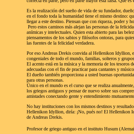
correcta en parte, pero en parte mayor está falsa. Que es 
Es
la realización del sueño de vida de su fundador, dueñ
en el fondo toda la humanidad tiene el mismo destino: qui
llegar a este destino. Piensan que con riqueza, poder y ho
Pero estos caminos más alejan las personas de la felici
anímicas y intelectuales. Quien esta abierto para las bel
piensamentos de los sabios y filósofos ontoras, para quie
las fuentes de la felicidad verdadera.
Por eso
Andreas Drekis
convida al
Hellenikon Idyllion
, 
congeniales de todo el mundo,
familias, solteros y grupo
El acento está en la música y la memoria de los tesoros d
adecuadas con el fin de practicar para cantantes y músicos
El dueño también proporciona a usted buenas oportunidad
para otras personas.
Único en el mundo es el curso que se realiza anualmente
los griegos antiguos y pensar de nuevo sobre sus compr
amistades conectando gente y entendimiento mutuamente
No hay instituciones con los mismos destinos y resultado
Hellenikon Idyllion
, diría: ¡No, pués no! El
Hellenikon I
de
Andreas Drekis
.
Profesor de griego antiguo en el instituto Husum (Alema