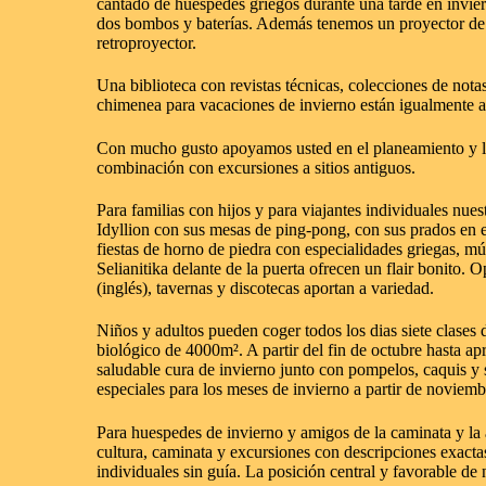
cantado de huespedes griegos durante una tarde en invier
dos bombos y baterías. Además tenemos un proyector 
retroproyector.
Una biblioteca con revistas técnicas, colecciones de not
chimenea para vacaciones de invierno están igualmente a 
Con mucho gusto apoyamos usted en el planeamiento y la 
combinación con excursiones a sitios antiguos.
Para familias con hijos
y para viajantes individuales nues
Idyllion
con sus mesas de ping-pong, con sus prados en e
fiestas de horno de piedra con especialidades griegas, mús
Selianitika delante de la puerta ofrecen un flair bonito
(inglés), tavernas y discotecas aportan a variedad.
Niños y adultos pueden coger todos los dias siete clases 
biológico de 4000m². A partir del fin de octubre hasta a
saludable cura de invierno junto con pompelos, caquis y 
especiales para los meses de invierno a partir de noviem
Para huespedes de invierno y amigos de la caminata y l
cultura, caminata y excursiones con descripciones exactas
individuales sin guía. La posición central y favorable de